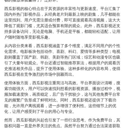
西瓜影视的核心特点在于其资源的丰富性与更新速度。平台汇集了
国内外热门影视作品，从经典老片到最新上映的剧集，几乎都能在
这里找到。用户无需注册或付费，即可直接观看高清视频，这大大
降低了观影门槛，尤其适合预算有限的观众。此外，西瓜影视还支
持多设备访问，无论是电脑、手机还是平板，都能轻松适配，让用
户随时随地享受影视乐趣。
从内容分类来看，西瓜影视涵盖了多个维度，满足不同用户的个性
化需求。电影板块包括动作、喜剧、科幻、爱情等多种类型；电视
剧则覆盖了国产剧、韩剧、美剧等热门区域；综艺和动漫专区也吸
引了大量年轻观众。平台还通过智能推荐算法，根据用户的观看历
史推送相关作品，提升了使用体验。这种多样化的内容布局，使得
西瓜影视在竞争激烈的市场中脱颖而出。
使用体验方面，西瓜影视注重简洁与高效。平台界面设计清晰，搜
索功能强大，用户可以快速找到想看的影视资源。播放过程中，视
频加载速度快，画质稳定，且广告干扰较少，这与其他免费平台常
见的频繁广告形成了鲜明对比。同时，西瓜影视还提供了下载功
能，允许用户离线观看，进一步增强了便利性。这些细节上的优
化，让用户感受到了平台的用心与专业。
然而，西瓜影视的兴起也引发了一些行业思考。作为免费平台，其
版权问题一直是外界关注的焦点。虽然平台努力通过合法渠道获取