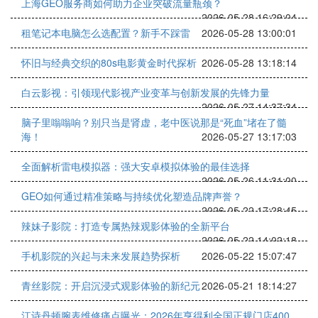
上海GEO服务商如何助力企业突破流量瓶颈？
2026-05-28 16:29:04
租笔记本电脑怎么选配置？新手不踩雷
2026-05-28 13:00:01
怀旧与经典交织的80s电影黄金时代探析
2026-05-28 13:18:14
白云影视：引领现代影视产业变革与创新发展的先锋力量
2026-05-27 14:37:34
脑子里嗡嗡响？别只当是肾虚，老中医说那是“死血”堵在了髓
海！
2026-05-27 13:17:03
全面解析雷电模拟器：强大安卓模拟体验的最佳选择
2026-05-26 11:31:00
GEO如何通过精准策略与持续优化塑造品牌声誉？
2026-05-22 17:28:45
辣妹子影院：打造专属热辣观影体验的全新平台
2026-05-22 14:02:18
手机影院的兴起与未来发展趋势探析
2026-05-22 15:07:47
青丝影院：开启沉浸式观影体验的新纪元
2026-05-21 18:14:27
江诗丹顿腕表维修痛点曝光：2026年亨得利全国正规门店400